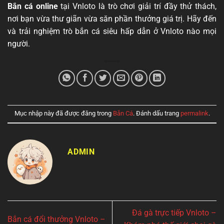
Bắn cá online
tại Vnloto là trò chơi giải trí đầy thử thách,
nơi bạn vừa thư giãn vừa săn phần thưởng giá trị. Hãy đến
và trải nghiệm trò bắn cá siêu hấp dẫn ở Vnloto nào mọi
người.
Mục nhập này đã được đăng trong
Bắn Cá
. Đánh dấu trang
permalink
.
ADMIN
Đá gà trực tiếp Vnloto –
Bắn cá đổi thưởng Vnloto –