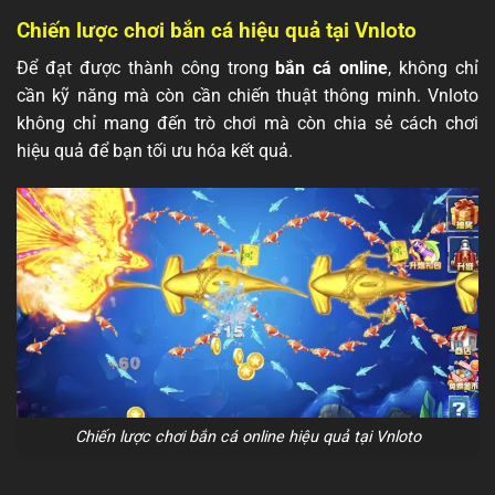
Chiến lược chơi bắn cá hiệu quả tại Vnloto
Để đạt được thành công trong
bắn cá online
, không chỉ
cần kỹ năng mà còn cần chiến thuật thông minh. Vnloto
không chỉ mang đến trò chơi mà còn chia sẻ cách chơi
hiệu quả để bạn tối ưu hóa kết quả.
Chiến lược chơi bắn cá online hiệu quả tại Vnloto