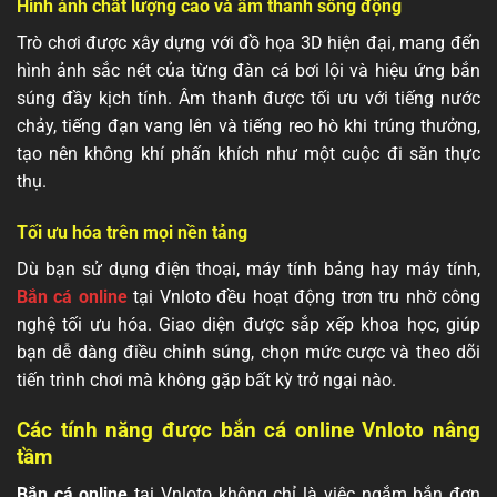
Hình ảnh chất lượng cao và âm thanh sống động
Trò chơi được xây dựng với đồ họa 3D hiện đại, mang đến
hình ảnh sắc nét của từng đàn cá bơi lội và hiệu ứng bắn
súng đầy kịch tính. Âm thanh được tối ưu với tiếng nước
chảy, tiếng đạn vang lên và tiếng reo hò khi trúng thưởng,
tạo nên không khí phấn khích như một cuộc đi săn thực
thụ.
Tối ưu hóa trên mọi nền tảng
Dù bạn sử dụng điện thoại, máy tính bảng hay máy tính,
Bắn cá online
tại Vnloto đều hoạt động trơn tru nhờ công
nghệ tối ưu hóa. Giao diện được sắp xếp khoa học, giúp
bạn dễ dàng điều chỉnh súng, chọn mức cược và theo dõi
tiến trình chơi mà không gặp bất kỳ trở ngại nào.
Các tính năng được bắn cá online Vnloto nâng
tầm
Bắn cá online
tại Vnloto không chỉ là việc ngắm bắn đơn