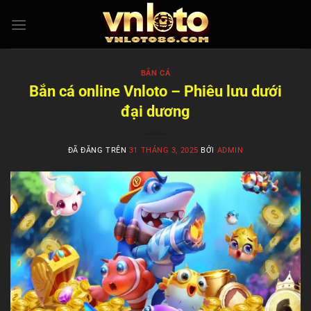
Chuyển
đến
nội
dung
BẮN CÁ
Bắn cá online Vnloto – Phiêu lưu dưới
đại dương
ĐÃ ĐĂNG TRÊN
31 THÁNG 3, 2025
BỞI
ADMIN